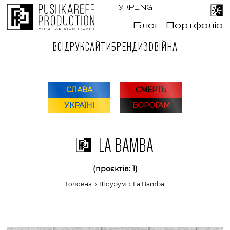
УКР
ENG
Блог
Портфоліо
ВСІ
ДРУК
САЙТИ
БРЕНДИ
3D
ВІЙНА
СЛАВА
СМЕРТЬ
УКРАЇНІ
ВОРОГАМ
LA BAMBA
(проєктів: 1)
Головна
›
Шоурум
›
La Bamba