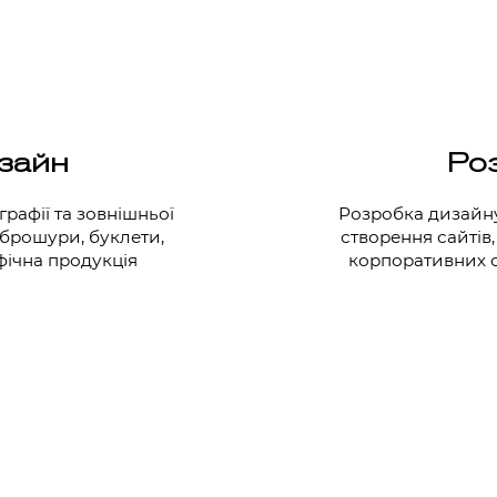
зайн
Роз
рафії та зовнішньої
Розробка дизайну,
 брошури, буклети,
створення сайтів,
фічна продукція
корпоративних са