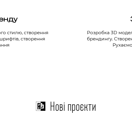
енду
го стилю, створення
Розробка 3D модел
 шрифтів, створення
брендингу. Створен
ання
Рухаємо
Нові проєкти