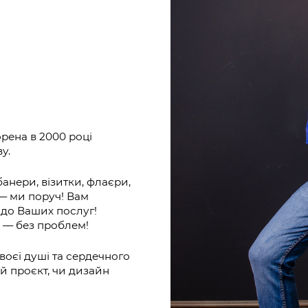
орена в 2000 році
у.
анери, візитки, флаєри,
 — ми поруч! Вам
 до Ваших послуг!
 — без проблем!
воєї душі та сердечного
ий проєкт, чи дизайн