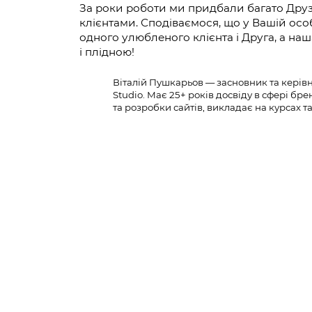
За роки роботи ми придбали багато Друзі
клієнтами. Сподіваємося, що у Вашій ос
одного улюбленого клієнта і Друга, а на
і плідною!
Віталій Пушкарьов — засновник та керівн
Studio. Має 25+ років досвіду в сфері бр
та розробки сайтів, викладає на курсах т