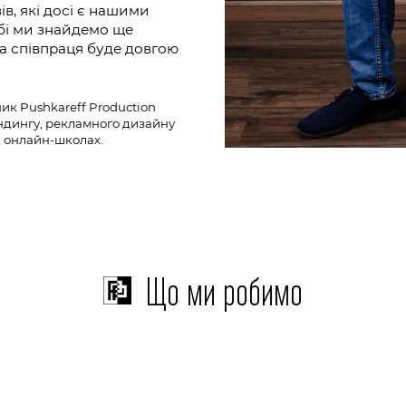
в, які досі є нашими
обі ми знайдемо ще
ша співпраця буде довгою
ик Pushkareff Production
ендингу, рекламного дизайну
а онлайн-школах.
Що ми робимо