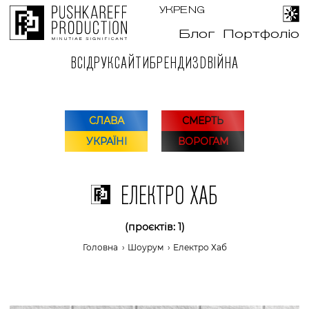
УКР
ENG
Блог
Портфоліо
ВСІ
ДРУК
САЙТИ
БРЕНДИ
3D
ВІЙНА
СЛАВА
СМЕРТЬ
УКРАЇНІ
ВОРОГАМ
ЕЛЕКТРО ХАБ
(проєктів: 1)
Головна
›
Шоурум
›
Електро Хаб