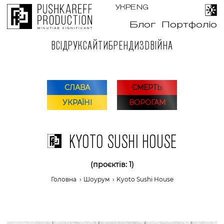
УКР
ENG
Блог
Портфоліо
ВСІ
ДРУК
САЙТИ
БРЕНДИ
3D
ВІЙНА
СЛАВА
СМЕРТЬ
УКРАЇНІ
ВОРОГАМ
KYOTO SUSHI HOUSE
(проєктів: 1)
Головна
›
Шоурум
›
Kyoto Sushi House