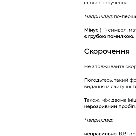
словосполучення.
Наприклад:
по‐перше, 
Мінус
(
-
) символ, ма
є грубою помилкою
.
Скорочення
Не зловживайте ско
Погодьтесь, такий фр
видання із сайту інститут
Також, між двома іні
нерозривний пробіл
.
Наприклад:
неправильно
: В.В.Г