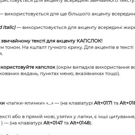
ристовується для акценту всередині звичайного тексту
— використовується для ще більшого акценту всередині
Italic)
— використовується для акценту всередині жирн
 звичайному тексті для акценту КАПСЛОК!
 тоном. На кшталт гучного крику. Для акцентів в текст
я.
икористовуйте капслок
(окрім випадків використання вс
укованих видань, пунктах меню, вказівниках тощо).
ьки
«лапки-ялинки» «…» — (на клавіатурі
Alt+0171
та
Alt+01
ксті або в прямій мові, узятих у лапки, є інші цитуванн
”
) — (на клавіатурі
Alt+0147
та
Alt+0148
).