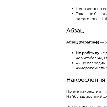
Неправильно вик
Також не бажано
на заголовок і п
Абзац
Абзац (параграф)
— од
Не робіть дуже 
не читабельні, і
Якщо всередині 
нумеровані спи
Накреслення
Пряме накреслення, з
Найбільш зручний дл