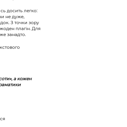
сь досить легко:
чи не дуже,
адок. З точки зору
 жоден плагін. Для
же занадто.
екстового
соти», а кожен
граматики
ься