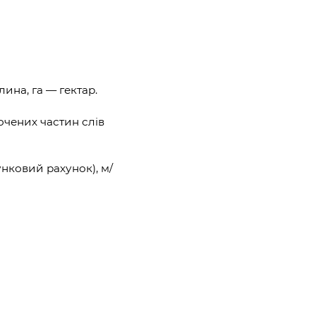
ина, га — гектар.
чених частин слів
унковий рахунок), м/