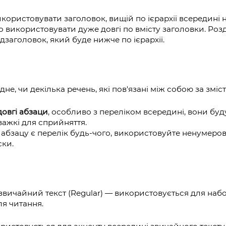
ористовувати заголовок, вищій по ієрархії всередині 
 використовувати дуже довгі по вмісту заголовки. Розд
ідзаголовок, який буде нижче по ієрархії.
не, чи декілька речень, які пов'язані між собою за зміс
довгі абзаци
, особливо з переліком всередині, вони буд
 важкі для сприйняття.
абзацу є перелік будь‐чого, використовуйте ненумеров
ски.
вичайний текст (Regular) — використовується для набо
я читання.