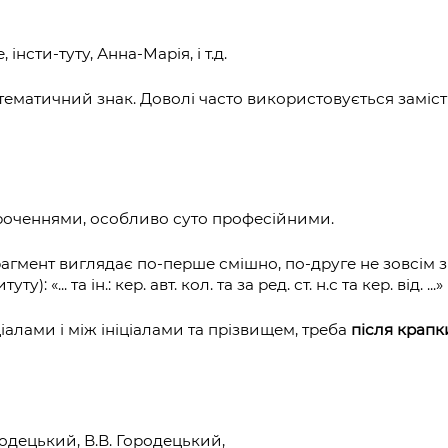
інсти‐туту, Анна‐Марія, і т.д.
тематичний знак. Доволі часто використовується заміст
роченнями, особливо суто професійними.
агмент виглядає по‐перше смішно, по‐друге не зовсім 
у): «... та ін.: кер. авт. кол. та за ред. ст. н.с та кер. від. ...»
ціалами і між ініціалами та прізвищем, треба
після крапк
ородецький, В.В. Городецький,