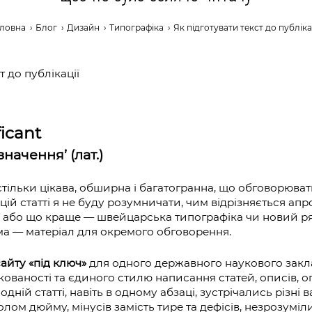
оловна
›
Блог
›
Дизайн
›
Типографіка
›
Як підготувати текст до публіка
ficant
начення’ (лат.)
тільки цікава, обширна і багатогранна, що обговорюват
цій статті я не буду розумничати, чим відрізняється апро
у, або що краще — швейцарська типографіка чи новий р
ма — матеріал для окремого обговорення.
сайту «під ключ»
для одного державного наукового заклад
ованості та єдиного стилю написання статей, описів, о
одній статті, навіть в одному абзаці, зустрічались різні в
лом дюйму, мінусів замість тире та дефісів, незрозуміл