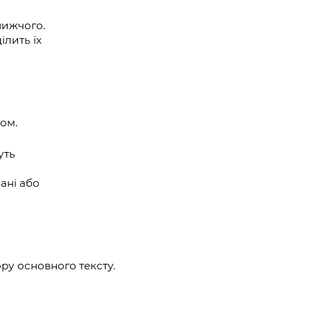
нижчого.
ілить їх
том.
уть
ані або
ру основного тексту.