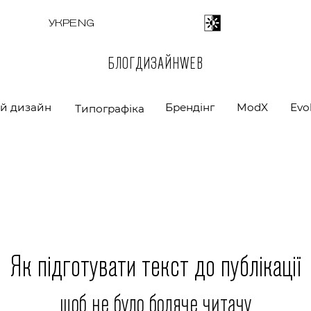
УКР
ENG
БЛОГ
ДИЗАЙН
WEB
й дизайн
Брендінг
ModX
Evo
Типографіка
Як підготувати текст до публікації
щоб не було боляче читачу