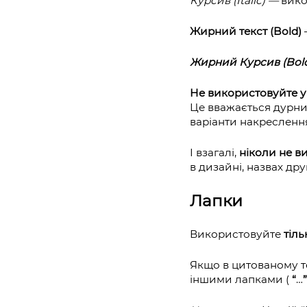
Курсив (Italic) —
вико
Жирний текст (Bold)
Жирний Курсив (Bold 
Не використовуйте у
Це вважається дурним
варіанти накресленн
І взагалі,
ніколи не в
в дизайні, назвах др
Лапки
Використовуйте
тіл
Якщо в цитованому те
іншими лапками (
“
…