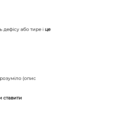
ь дефісу або тире і
це
зрозуміло (опис
и ставити