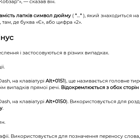
Кобзар”», — сказав він.
амість лапків символ дюйму
(
"
…
"
), який знаходиться на
 там, де буква «Є», або цифра «2».
інус
еслення і застосовуються в різних випадках.
ї.
Dash, на клавіатурі
Alt+0151
), ще називається головне ти
ім випадків прямої речі.
Відокремлюється з обох сторін
 Dash, на клавіатурі
Alt+0150
). Використовується для роз
у
.
ин.
рафії. Використовується для позначення переносу слова,