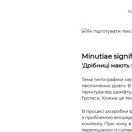
Г
Minutiae signi
‘Дрібниці мають з
Тема типографіки нас
нескінченно довго. В 
гарнітура від шрифт
Гротеск. Кожна ця те
В процесі розробки
з проблемою впорядк
контенту. При чому в 
перемішаних із симво