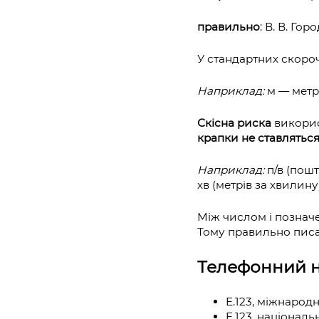
правильно
: В. В. Го
У стандартних скороч
Наприклад:
м — метр,
Скісна риска
викорис
крапки не ставляться
Наприклад:
п/в (пошт
хв (метрів за хвилину)
Між числом і позна
Тому правильно писати:
Телефонний 
E.123, міжнародн
E.123, національ