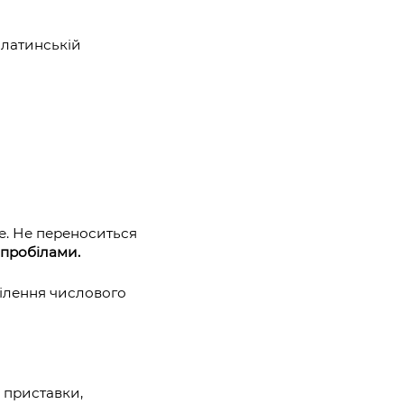
 латинській
ре. Не переноситься
 пробілами.
ділення числового
 приставки,