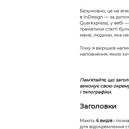
Безумовно, це не впе
в InDesign — за допо
Quarkxpress), у вебі 
граматики статті бул
мене, людини, яка не
Тому я вирішив напи
наповнення, якою хо
Пам'ятайте, що загол
виконує свою окрему
і типографіки.
Заголовки
Мають
6 видів
і позна
для відокремлення ста