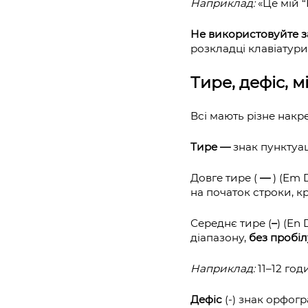
Наприклад:
«Це мій “
Не використовуйте з
розкладці клавіатури,
Тире, дефіс, м
Всі мають різне накр
Тире —
знак пунктуаці
Довге тире (
—
) (Em 
на початок строки, кр
Середнє тире (
–
) (En
діапазону,
без пробіл
Наприклад:
11–12 год
Дефіс
(‐) знак орфог