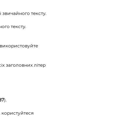
.
 звичайного тексту.
ого тексту.
і використовуйте
іх заголовних літер
87
).
я, користуйтеся