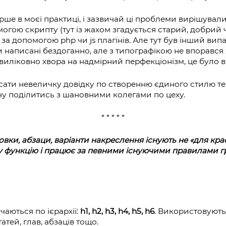
рше в моєї практиці, і зазвичай ці проблеми вирішували
могою скрипту (тут із жахом згадується старий, добрий 
— за допомогою php чи js плагінів. Але тут був інший вип
и написані бездоганно, але з типографікою не впорався
виліковно хвора на надмірний перфекціонізм, це було в
сати невеличку довідку по створенню єдиного стилю т
чу поділитись з шановними колегами по цеху.
* * * * *
овки, абзаци, варіанти накреслення існують не «для кра
 функцію і працює за певними існуючими правилами 
чаються по ієрархії:
h1, h2, h3, h4, h5, h6
. Використовуют
тей, глав, абзаців тощо.