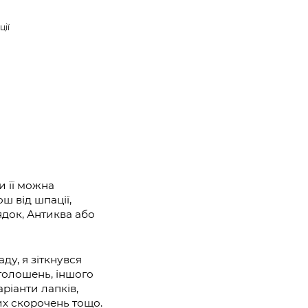
ції
и її можна
ш від шпації,
ядок, Антиква або
у, я зіткнувся
голошень, іншого
аріанти лапків,
их скорочень тощо.