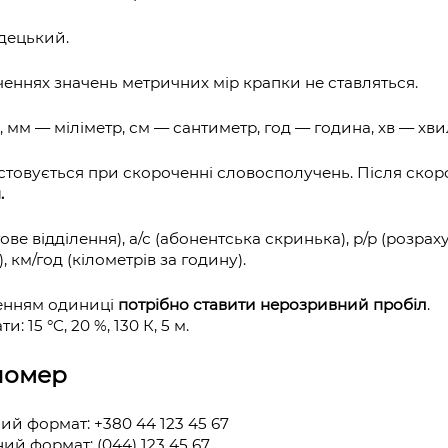
родецький.
еннях значень метричних мір крапки не ставляться.
 мм — міліметр, см — сантиметр, год — година, хв — хвил
товується при скороченні словосполучень. Після скоро
.
ове відділення), а/с (абонентська скринька), р/р (розрах
, км/год (кілометрів за годину).
ченням одиниці
потрібно ставити нерозривний пробіл
.
 15 °C, 20 %, 130 К, 5 м.
номер
ий формат: +380 44 123 45 67
ний формат: (044) 123 45 67