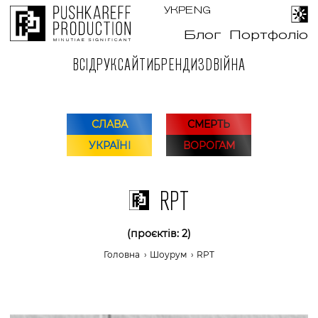
УКР
ENG
Блог
Портфоліо
ВСІ
ДРУК
САЙТИ
БРЕНДИ
3D
ВІЙНА
СЛАВА
СМЕРТЬ
УКРАЇНІ
ВОРОГАМ
RPT
(проєктів: 2)
Головна
›
Шоурум
›
RPT